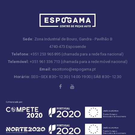
Sede:
Zona Industrial de Bouro, Gandra - Pavilhão B
4740-473 Esposende
Telefone:
+351 253 965 895 (chamada para a rede fixa nacional)
Telemóvel:
+351 961 336 713 (chamada para a rede móvel nacional)
Email:
escritorio@espogama.pt
Horário:
SEG–SEX 8:30–12:30 | 14:00-19:00 | SÁB 8:30–12:30