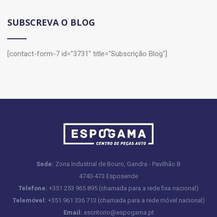
SUBSCREVA O BLOG
[contact-form-7 id="3731" title="Subscrição Blog"]
Sede:
Zona Industrial de Bouro, Gandra - Pavilhão B
4740-473 Esposende
Telefone:
+351 253 965 895 (chamada para a rede fixa nacional)
Telemóvel:
+351 961 336 713 (chamada para a rede móvel nacional)
Email:
escritorio@espogama.pt