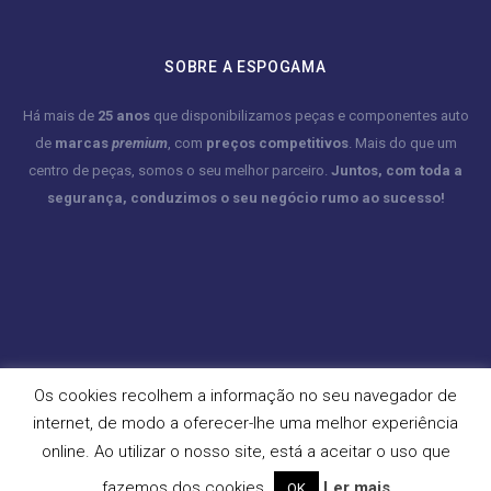
SOBRE A ESPOGAMA
Há mais de
25 anos
que disponibilizamos peças e componentes auto
de
marcas
premium
, com
preços competitivos
. Mais do que um
centro de peças, somos o seu melhor parceiro.
Juntos, com toda a
segurança, conduzimos o seu negócio rumo ao sucesso!
Os cookies recolhem a informação no seu navegador de
internet, de modo a oferecer-lhe uma melhor experiência
online. Ao utilizar o nosso site, está a aceitar o uso que
fazemos dos cookies.
Ler mais
OK