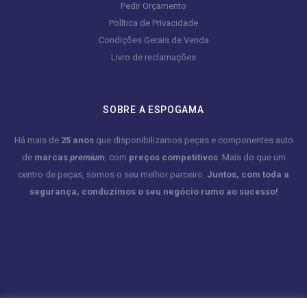
Pedir Orçamento
Política de Privacidade
Condições Gerais de Venda
Livro de reclamações
SOBRE A ESPOGAMA
Há mais de
25 anos
que disponibilizamos peças e componentes auto
de
marcas
premium
, com
preços competitivos
. Mais do que um
centro de peças, somos o seu melhor parceiro.
Juntos, com toda a
segurança, conduzimos o seu negócio rumo ao sucesso!