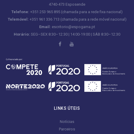
4740-473 Esposende
Telefone:
+351 253 965 895 (chamada para a rede fixa nacional)
Telemóvel:
+351 961 336 713 (chamada para a rede móvel nacional)
Email:
escritorio@espogama.pt
Horário:
SEG–SEX 8:30–12:30 | 14:00-19:00 | SÁB 8:30–12:30
LINKS ÚTEIS
Notícias
Parceiros