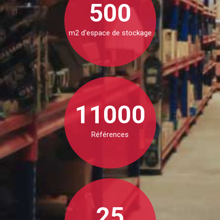
500
m2 d'espace de stockage
11000
Références
25