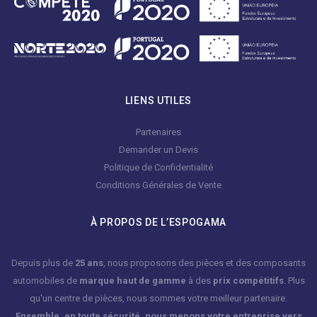
LIENS UTILES
Partenaires
Demander un Devis
Politique de Confidentialité
Conditions Générales de Vente
À PROPOS DE L’ESPOGAMA
Depuis plus de
25 ans
, nous proposons des pièces et des composants
automobiles de
marque haut de gamme
à des
prix compétitifs
. Plus
qu'un centre de pièces, nous sommes votre meilleur partenaire.
Ensemble, en toute sécurité, nous menons votre entreprise vers