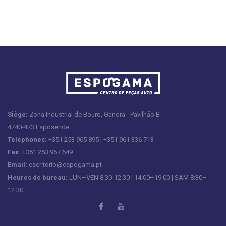
Siège:
Zona Industrial de Bouro, Gandra - Pavilhão B
4740-473 Esposende
Téléphones:
+351 253 965 895 | +351 961 336 713
Fax:
+351 253 967 649
Email:
escritorio@espogama.pt
Heures de bureau:
LUN–VEN 8:30-12:30 | 14:00–19:00 | SAM 8:30–
12:30