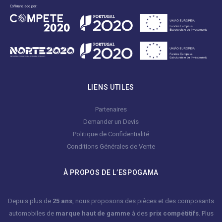
LIENS UTILES
Partenaires
Demander un Devis
Politique de Confidentialité
Conditions Générales de Vente
À PROPOS DE L’ESPOGAMA
Depuis plus de
25 ans
, nous proposons des pièces et des composants
automobiles de
marque haut de gamme
à des
prix compétitifs
. Plus