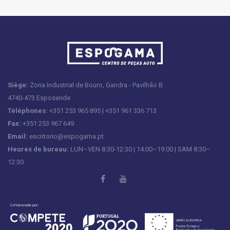
Siège:
Zona Industrial de Bouro, Gandra - Pavilhão B
4740-473 Esposende
Téléphones:
+351 253 965 895 | +351 961 336 713
Fax:
+351 253 967 649
Email:
escritorio@espogama.pt
Heures de bureau:
LUN–VEN 8:30-12:30 | 14:00–19:00 | SAM 8:30–
12:30