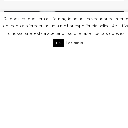
Os cookies recolhem a informação no seu navegador de interne
de modo a oferecer-lhe uma melhor experiência online. Ao utiliz
o nosso site, está a aceitar o uso que fazemos dos cookies.
Ler mais
OK
Novembro 13, 2018
Combustível: Escolher um veículo a gasolina ou
a gasóleo?
A escolha do combustível de um veículo deve ser bem