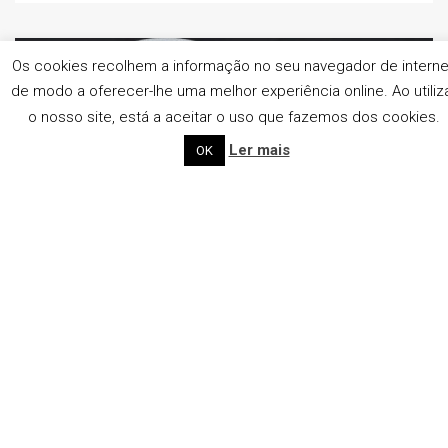
Os cookies recolhem a informação no seu navegador de interne
de modo a oferecer-lhe uma melhor experiência online. Ao utiliz
o nosso site, está a aceitar o uso que fazemos dos cookies.
Ler mais
OK
Novembro 13, 2018
Combustível: Escolher um veículo a gasolina ou
a gasóleo?
A escolha do combustível de um veículo deve ser bem