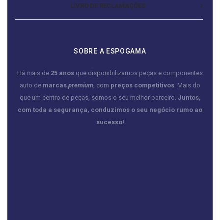
LIVRO DE RECLAMAÇÕES
SOBRE A ESPOGAMA
Há mais de
25 anos
que disponibilizamos peças e componentes
auto de
marcas
premium
, com
preços competitivos
. Mais do
que um centro de peças, somos o seu melhor parceiro.
Juntos,
com toda a segurança, conduzimos o seu negócio rumo ao
sucesso!