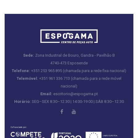
Sede:
Zona Industrial de Bouro, Gandra - Pavilhão B
4740-473 Esposende
Telefone:
+351 253 965 895 (chamada para a rede fixa nacional)
Telemóvel:
+351 961 336 713 (chamada para a rede móvel
nacional)
Email:
escritorio@espogama.pt
Horário:
SEG–SEX 8:30–12:30 | 14:00-19:00 | SÁB 8:30–12:30