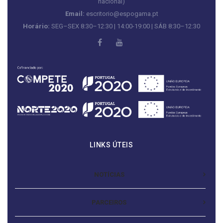
nacional)
Email:
escritorio@espogama.pt
Horário:
SEG–SEX 8:30–12:30 | 14:00-19:00 | SÁB 8:30–12:30
LINKS ÚTEIS
NOTÍCIAS
PARCEIROS