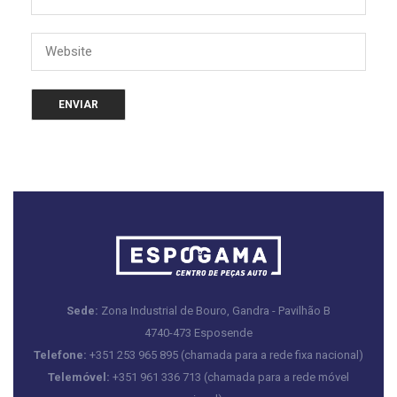
Sede:
Zona Industrial de Bouro, Gandra - Pavilhão B
4740-473 Esposende
Telefone:
+351 253 965 895 (chamada para a rede fixa nacional)
Telemóvel:
+351 961 336 713 (chamada para a rede móvel