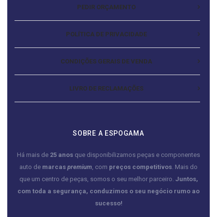
PEDIR ORÇAMENTO
POLÍTICA DE PRIVACIDADE
CONDIÇÕES GERAIS DE VENDA
LIVRO DE RECLAMAÇÕES
SOBRE A ESPOGAMA
Há mais de
25 anos
que disponibilizamos peças e componentes
auto de
marcas
premium
, com
preços competitivos
. Mais do
que um centro de peças, somos o seu melhor parceiro.
Juntos,
com toda a segurança, conduzimos o seu negócio rumo ao
sucesso!