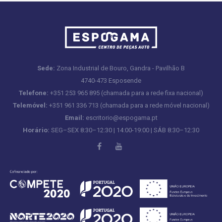
Sede:
Zona Industrial de Bouro, Gandra - Pavilhão B
4740-473 Esposende
Telefone:
+351 253 965 895 (chamada para a rede fixa nacional)
Telemóvel:
+351 961 336 713 (chamada para a rede móvel nacional)
Email:
escritorio@espogama.pt
Horário:
SEG–SEX 8:30–12:30 | 14:00-19:00 | SÁB 8:30–12:30