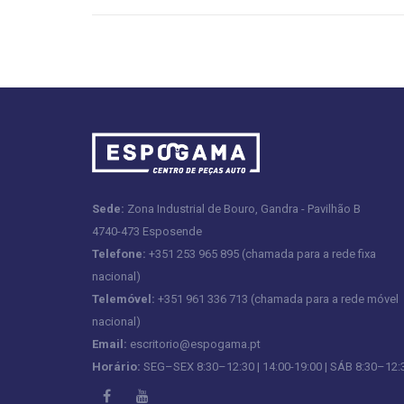
Sede:
Zona Industrial de Bouro, Gandra - Pavilhão B
4740-473 Esposende
Telefone:
+351 253 965 895 (chamada para a rede fixa
nacional)
Telemóvel:
+351 961 336 713 (chamada para a rede móvel
nacional)
Email:
escritorio@espogama.pt
Horário:
SEG–SEX 8:30–12:30 | 14:00-19:00 | SÁB 8:30–12: