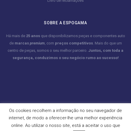
Livro de reclamações
SOBRE A ESPOGAMA
Há mais de
25 anos
que disponibilizamos peças e componentes auto
de
marcas
premium
, com
preços competitivos
. Mais do que um
centro de peças, somos o seu melhor parceiro.
Juntos, com toda a
segurança, conduzimos o seu negócio rumo ao sucesso!
Os cookies recolhem a informação no seu navegador de
internet, de modo a oferecer-lhe uma melhor experiência
online. Ao utilizar o nosso site, está a aceitar o uso que