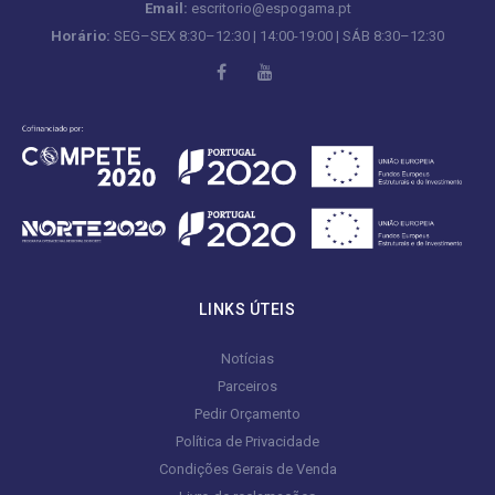
Email:
escritorio@espogama.pt
Horário:
SEG–SEX 8:30–12:30 | 14:00-19:00 | SÁB 8:30–12:30
LINKS ÚTEIS
Notícias
Parceiros
Pedir Orçamento
Política de Privacidade
Condições Gerais de Venda