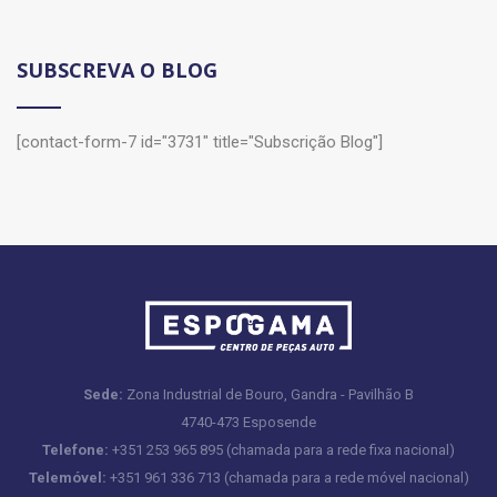
SUBSCREVA O BLOG
[contact-form-7 id="3731" title="Subscrição Blog"]
Sede:
Zona Industrial de Bouro, Gandra - Pavilhão B
4740-473 Esposende
Telefone:
+351 253 965 895 (chamada para a rede fixa nacional)
Telemóvel:
+351 961 336 713 (chamada para a rede móvel nacional)