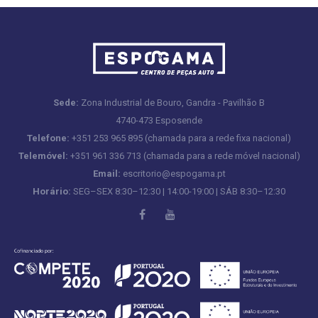
Sede:
Zona Industrial de Bouro, Gandra - Pavilhão B
4740-473 Esposende
Telefone:
+351 253 965 895 (chamada para a rede fixa nacional)
Telemóvel:
+351 961 336 713 (chamada para a rede móvel nacional)
Email:
escritorio@espogama.pt
Horário:
SEG–SEX 8:30–12:30 | 14:00-19:00 | SÁB 8:30–12:30