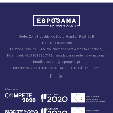
Sede:
Zona Industrial de Bouro, Gandra - Pavilhão B
4740-473 Esposende
Telefone:
+351 253 965 895 (chamada para a rede fixa nacional)
Telemóvel:
+351 961 336 713 (chamada para a rede móvel nacional)
Email:
escritorio@espogama.pt
Horário:
SEG–SEX 8:30–12:30 | 14:00-19:00 | SÁB 8:30–12:30