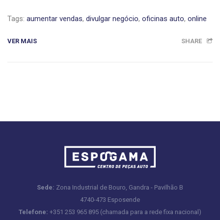
Tags:
aumentar vendas
,
divulgar negócio
,
oficinas auto
,
online
VER MAIS
SHARE
Sede:
Zona Industrial de Bouro, Gandra - Pavilhão B
4740-473 Esposende
Telefone:
+351 253 965 895 (chamada para a rede fixa nacional)