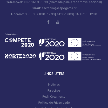
Telemóvel:
+351 961 336 713 (chamada para a rede móvel nacional)
Email:
escritorio@espogama.pt
Horário:
SEG–SEX 8:30–12:30 | 14:00-19:00 | SÁB 8:30–12:30
LINKS ÚTEIS
Notícias
Parceiros
Pedir Orçamento
Política de Privacidade