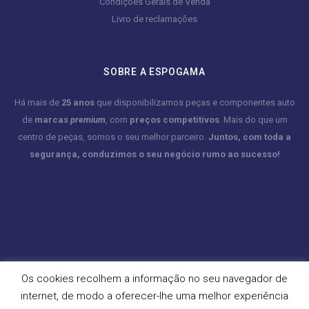
Condições Gerais de Venda
Livro de reclamações
SOBRE A ESPOGAMA
Há mais de
25 anos
que disponibilizamos peças e componentes auto
de
marcas
premium
, com
preços competitivos
. Mais do que um
centro de peças, somos o seu melhor parceiro.
Juntos, com toda a
segurança, conduzimos o seu negócio rumo ao sucesso!
Os cookies recolhem a informação no seu navegador de
internet, de modo a oferecer-lhe uma melhor experiência