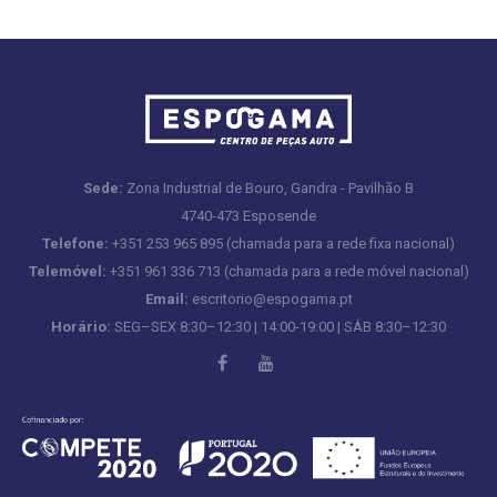
Sede:
Zona Industrial de Bouro, Gandra - Pavilhão B
4740-473 Esposende
Telefone:
+351 253 965 895 (chamada para a rede fixa nacional)
Telemóvel:
+351 961 336 713 (chamada para a rede móvel nacional)
Email:
escritorio@espogama.pt
Horário:
SEG–SEX 8:30–12:30 | 14:00-19:00 | SÁB 8:30–12:30