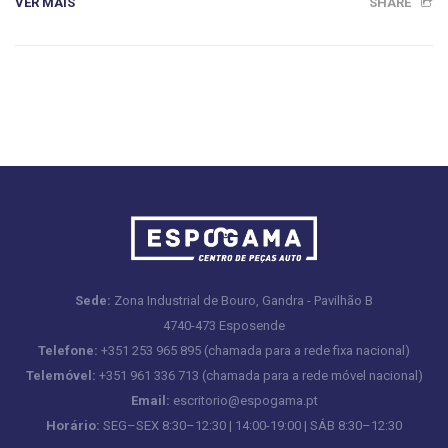
VER MAIS
SHARE
Sede:
Zona Industrial de Bouro, Gandra - Pavilhão B
4740-473 Esposende
Telefone:
+351 253 965 895 (chamada para a rede fixa nacional)
Telemóvel:
+351 961 336 713 (chamada para a rede móvel nacional)
Email:
escritorio@espogama.pt
Horário:
SEG–SEX 8:30–12:30 | 14:00-19:00 | SÁB 8:30–12:30