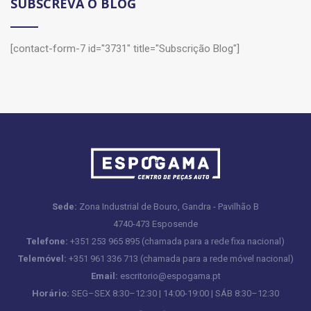
SUBSCREVA O BLOG
[contact-form-7 id="3731" title="Subscrição Blog"]
Sede:
Zona Industrial de Bouro, Gandra - Pavilhão B
4740-473 Esposende
Telefone:
+351 253 965 895 (chamada para a rede fixa nacional)
Telemóvel:
+351 961 336 713 (chamada para a rede móvel nacional)
Email:
escritorio@espogama.pt
Horário:
SEG–SEX 8:30–12:30 | 14:00-19:00 | SÁB 8:30–12:30