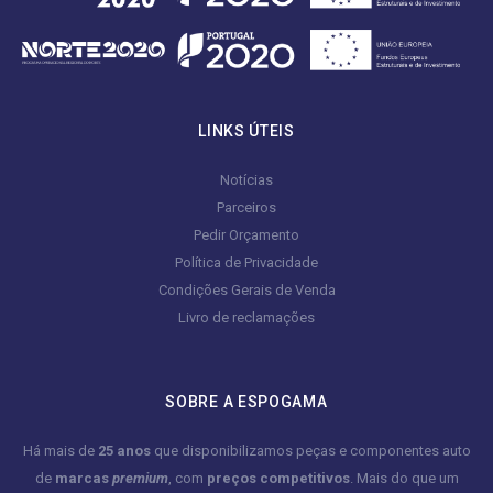
LINKS ÚTEIS
Notícias
Parceiros
Pedir Orçamento
Política de Privacidade
Condições Gerais de Venda
Livro de reclamações
SOBRE A ESPOGAMA
Há mais de
25 anos
que disponibilizamos peças e componentes auto
de
marcas
premium
, com
preços competitivos
. Mais do que um