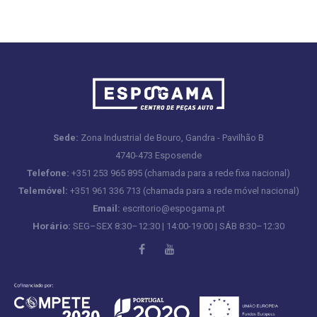
Sede:
Zona Industrial de Bouro, Gandra - Pavilhão B
4740-473 Esposende
Telefone:
+351 253 965 895 (chamada para a rede fixa nacional)
Telemóvel:
+351 961 336 713 (chamada para a rede móvel nacional)
Email:
escritorio@espogama.pt
Horário:
SEG–SEX 8:30–12:30 | 14:00-19:00 | SÁB 8:30–12:30