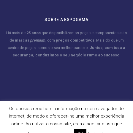
SOBRE A ESPOGAMA
Há mais de
25 anos
que disponibilizamos peças e componentes auto
de
marcas
premium
, com
preços competitivos
. Mais do que um
centro de peças, somos o seu melhor parceiro.
Juntos, com toda a
segurança, conduzimos o seu negócio rumo ao sucesso!
Os cookies recolhem a informação no seu navegador de
internet, de modo a oferecer-lhe uma melhor experiência
online. Ao utilizar o nosso site, está a aceitar o uso que