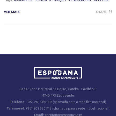
Tags:
assistência técnica
,
formação
,
fornecedores
,
parcerias
VER MAIS
SHARE
Sede:
Zona Industrial de Bouro, Gandra - Pavilhão B
4740-473 Esposende
Telefone:
+351 253 965 895 (chamada para a rede fixa nacional)
Telemóvel:
+351 961 336 713 (chamada para a rede móvel nacional)
Email:
escritorio@espogama.pt