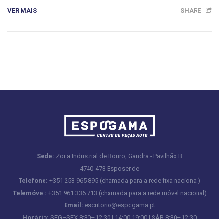
VER MAIS
SHARE
Sede:
Zona Industrial de Bouro, Gandra - Pavilhão B
4740-473 Esposende
Telefone:
+351 253 965 895 (chamada para a rede fixa nacional)
Telemóvel:
+351 961 336 713 (chamada para a rede móvel nacional)
Email:
escritorio@espogama.pt
Horário:
SEG–SEX 8:30–12:30 | 14:00-19:00 | SÁB 8:30–12:30