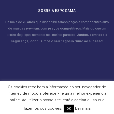
SOBRE A ESPOGAMA
Há mais de
25 anos
que disponibilizamos peças e componentes auto
de
marcas
premium
, com
preços competitivos
. Mais do que um
centro de peças, somos o seu melhor parceiro.
Juntos, com toda a
segurança, conduzimos o seu negócio rumo ao sucesso!
Os cookies recolhem a informação no seu navegador de
internet, de modo a oferecer-lhe uma melhor experiência
online. Ao utilizar o nosso site, está a aceitar o uso que
fazemos dos cookies.
Ler mais
OK