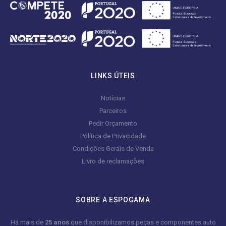
LINKS ÚTEIS
Notícias
Parceiros
Pedir Orçamento
Política de Privacidade
Condições Gerais de Venda
Livro de reclamações
SOBRE A ESPOGAMA
Há mais de
25 anos
que disponibilizamos peças e componentes auto