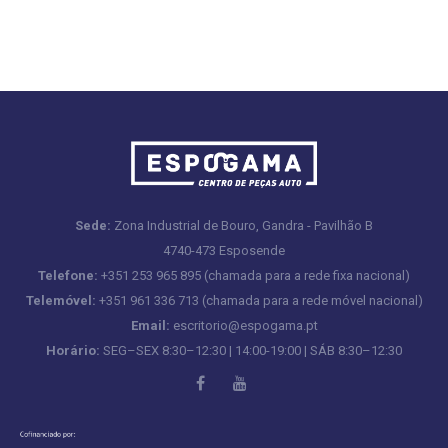
Sede:
Zona Industrial de Bouro, Gandra - Pavilhão B
4740-473 Esposende
Telefone:
+351 253 965 895 (chamada para a rede fixa nacional)
Telemóvel:
+351 961 336 713 (chamada para a rede móvel nacional)
Email:
escritorio@espogama.pt
Horário:
SEG–SEX 8:30–12:30 | 14:00-19:00 | SÁB 8:30–12:30