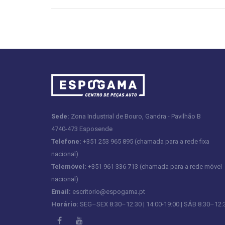
Sede:
Zona Industrial de Bouro, Gandra - Pavilhão B
4740-473 Esposende
Telefone:
+351 253 965 895 (chamada para a rede fixa
nacional)
Telemóvel:
+351 961 336 713 (chamada para a rede móvel
nacional)
Email:
escritorio@espogama.pt
Horário:
SEG–SEX 8:30–12:30 | 14:00-19:00 | SÁB 8:30–12: