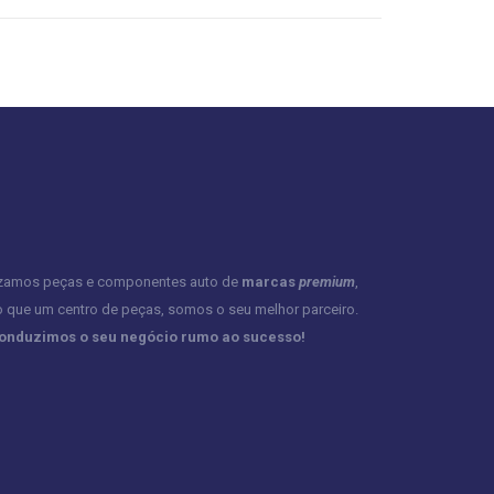
izamos peças e componentes auto de
marcas
premium
,
o que um centro de peças, somos o seu melhor parceiro.
conduzimos o seu negócio rumo ao sucesso!