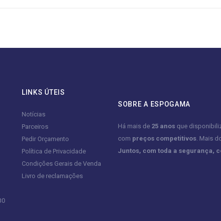
LINKS ÚTEIS
SOBRE A ESPOGAMA
Notícias
Há mais de
25 anos
que disponibil
Parceiros
com
preços competitivos
. Mais d
Pedir Orçamento
Juntos, com toda a segurança, 
Política de Privacidade
Condições Gerais de Venda
Livro de reclamações
30