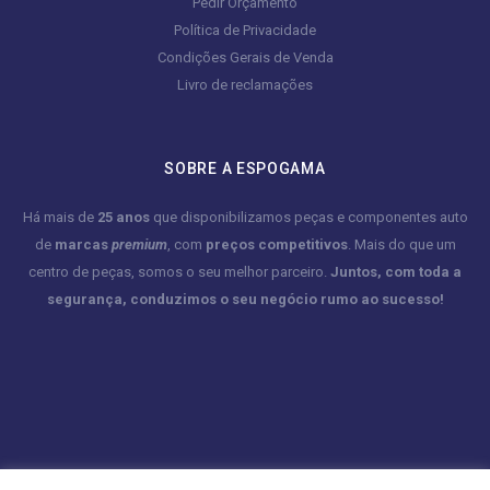
Pedir Orçamento
Política de Privacidade
Condições Gerais de Venda
Livro de reclamações
SOBRE A ESPOGAMA
Há mais de
25 anos
que disponibilizamos peças e componentes auto
de
marcas
premium
, com
preços competitivos
. Mais do que um
centro de peças, somos o seu melhor parceiro.
Juntos, com toda a
segurança, conduzimos o seu negócio rumo ao sucesso!