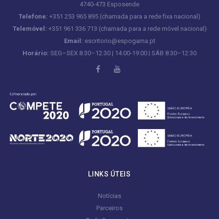
4740-473 Esposende
Telefone:
+351 253 965 895 (chamada para a rede fixa nacional)
Telemóvel:
+351 961 336 713 (chamada para a rede móvel nacional)
Email:
escritorio@espogama.pt
Horário:
SEG–SEX 8:30–12:30 | 14:00-19:00 | SÁB 8:30–12:30
LINKS ÚTEIS
Notícias
Parceiros