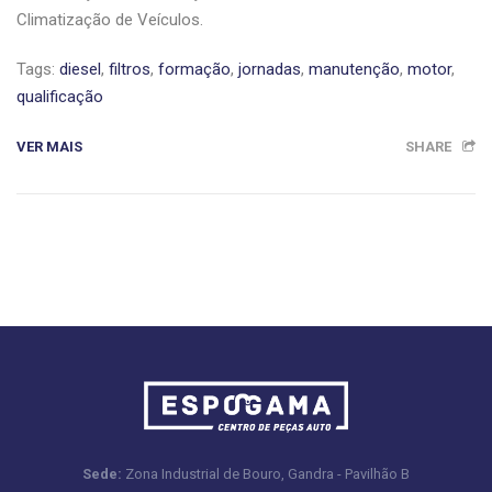
Climatização de Veículos.
Tags:
diesel
,
filtros
,
formação
,
jornadas
,
manutenção
,
motor
,
qualificação
VER MAIS
SHARE
Sede:
Zona Industrial de Bouro, Gandra - Pavilhão B