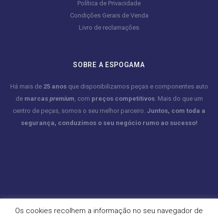
Política de Privacidade
Condições Gerais de Venda
Livro de reclamações
SOBRE A ESPOGAMA
Há mais de
25 anos
que disponibilizamos peças e componentes auto
de
marcas
premium
, com
preços competitivos
. Mais do que um
centro de peças, somos o seu melhor parceiro.
Juntos, com toda a
segurança, conduzimos o seu negócio rumo ao sucesso!
Os cookies recolhem a informação no seu navegador de