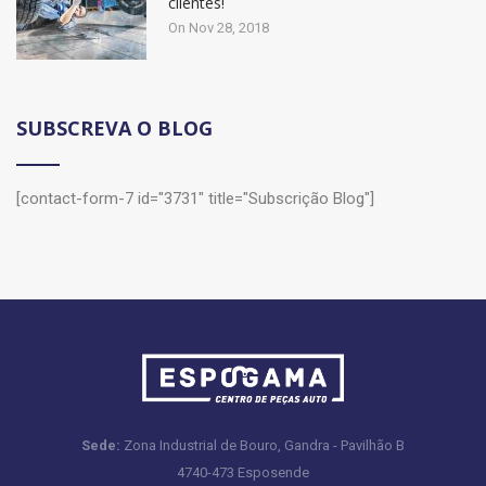
clientes!
On Nov 28, 2018
SUBSCREVA O BLOG
[contact-form-7 id="3731" title="Subscrição Blog"]
Sede:
Zona Industrial de Bouro, Gandra - Pavilhão B
4740-473 Esposende