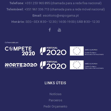
Telefone:
+351 253 965 895 (chamada para a rede fixa nacional)
Telemóvel:
+351 961 336 713 (chamada para a rede móvel nacional)
Email:
escritorio@espogama.pt
Horário:
SEG–SEX 8:30–12:30 | 14:00-19:00 | SÁB 8:30–12:30
LINKS ÚTEIS
Notícias
Parceiros
Pedir Orçamento